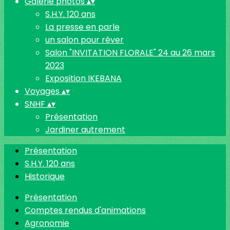
Galerie photos
▴
▾
S.H.Y. 120 ans
La presse en parle
un salon pour rêver
Salon "INVITATION FLORALE" 24 au 26 mars
2023
Exposition IKEBANA
Voyages
▴
▾
SNHF
▴
▾
Présentation
Jardiner autrement
Présentation
S.H.Y. 120 ans
Historique
Présentation
Comptes rendus d'animations
Agronomie