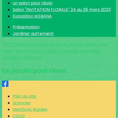
un salon pour rêver
Salon "INVITATION FLORALE" 24 au 26 mars 2023
Exposition IKEBANA
Présentation
Jardiner autrement
S.H.Y. 120 ans
La presse en parle
un salon pour rêver
Salon "INVITATION FLORALE" 24 au 26 mars 2023
Exposition IKEBANA
Un jardin pour rêver
Plan du site
Licences
Mentions légales
CGUV