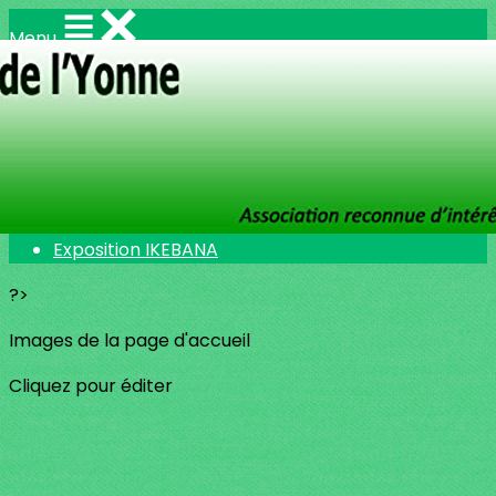
Menu
<
>
S.H.Y. 120 ans
La presse en parle
un salon pour rêver
Salon "INVITATION FLORALE" 24 au 26 mars 2023
Exposition IKEBANA
?>
Images de la page d'accueil
Cliquez pour éditer