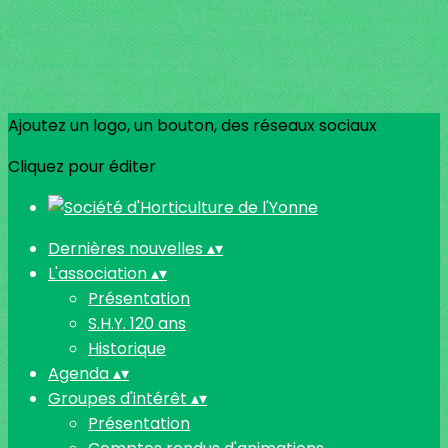
Ajoutez un logo, un bouton, des réseaux sociaux
Cliquez pour éditer
Dernières nouvelles
▴
▾
L'association
▴
▾
Présentation
S.H.Y. 120 ans
Historique
Agenda
▴
▾
Groupes d'intérêt
▴
▾
Présentation