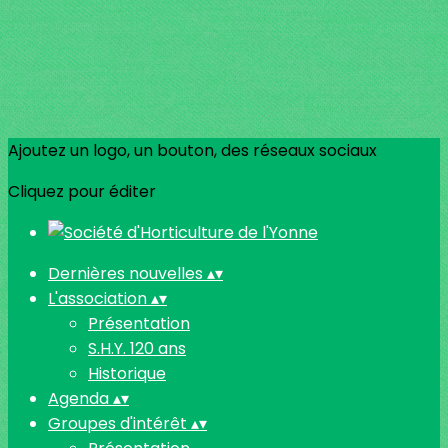
Ajoutez un logo, un bouton, des réseaux sociaux
Cliquez pour éditer
Dernières nouvelles
▴
▾
L'association
▴
▾
Présentation
S.H.Y. 120 ans
Historique
Agenda
▴
▾
Groupes d'intérêt
▴
▾