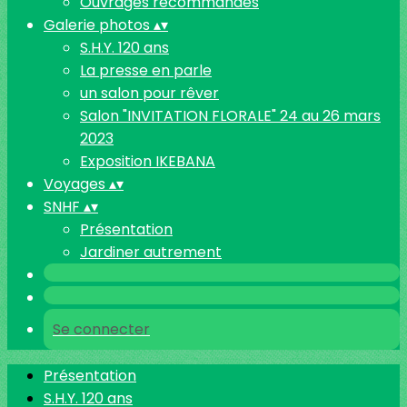
Ouvrages recommandés
Galerie photos
▴
▾
S.H.Y. 120 ans
La presse en parle
un salon pour rêver
Salon "INVITATION FLORALE" 24 au 26 mars
2023
Exposition IKEBANA
Voyages
▴
▾
SNHF
▴
▾
Présentation
Jardiner autrement
Se connecter
Présentation
S.H.Y. 120 ans