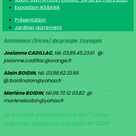
Exposition IKEBANA
Présentation
Jardiner autrement
Animateur (trices) de groupe Voyages
Josianne CADILLAC
, tél. 03.86.45.23.61
@
:
josianne.cadillac@orange.fr
Alain BOIDIN
, tél. 03.86.62.33.66
@
:boidinalain@yahoo.fr
Marlène BOIDIN
, tél.06.70 12 03.82 @:
marleneboibin@yahoo.fr
La Société d'Horticulture de l'Yonne
organise plusieurs voyages en 2026