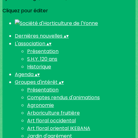
Cliquez pour éditer
Dernières nouvelles
▴
▾
L'association
▴
▾
Présentation
S.H.Y. 120 ans
Historique
Agenda
▴
▾
Groupes d'intérêt
▴
▾
Présentation
Comptes rendus d'animations
Agronomie
Arboriculture fruitière
Art floral occidental
Art floral oriental IKEBANA
Jardin d'agrément