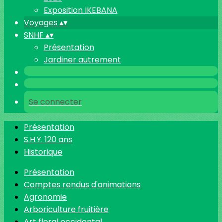
Exposition IKEBANA
Voyages
▴
▾
SNHF
▴
▾
Présentation
Jardiner autrement
Se connecter
Présentation
S.H.Y. 120 ans
Historique
Présentation
Comptes rendus d'animations
Agronomie
Arboriculture fruitière
Art floral occidental