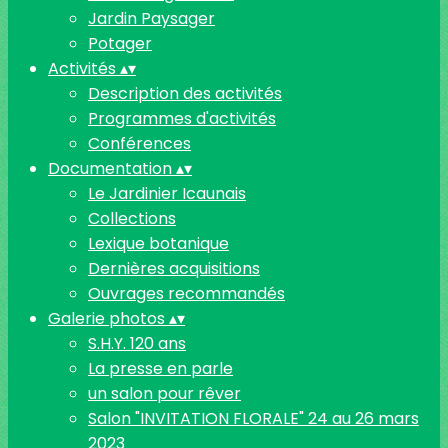
Jardin Paysager
Potager
Activités
▴
▾
Description des activités
Programmes d'activités
Conférences
Documentation
▴
▾
Le Jardinier Icaunais
Collections
Lexique botanique
Dernières acquisitions
Ouvrages recommandés
Galerie photos
▴
▾
S.H.Y. 120 ans
La presse en parle
un salon pour rêver
Salon "INVITATION FLORALE" 24 au 26 mars
2023