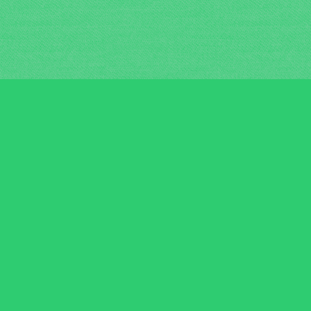
Je m'abonne à la newsletter
OK
Plan du site
Licences
Mentions légales
CGUV
Paramétrer vos cookies
Se connecter
Propulsé par AssoConnect, le logiciel des associatio