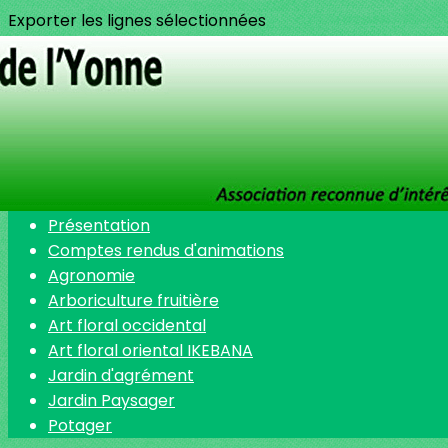
Exporter les lignes sélectionnées
Exporter toutes les colonnes
Exporter uniquement les colonnes affichées
Menu
<
>
Présentation
Comptes rendus d'animations
Agronomie
Arboriculture fruitière
Art floral occidental
Art floral oriental IKEBANA
Jardin d'agrément
Jardin Paysager
Potager