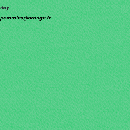
elay
e.pommies@orange.fr